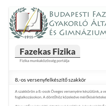
Skip
to
content
Fazekas Fizika
Fizika munkaközösség portálja
8.-os versenyfelkészítő szakkör
A szakkörön a 8.-osok Öveges versenyére készülünk, a v
foglalkozásokon. A döntőhöz közeledve mérőkísérleteket