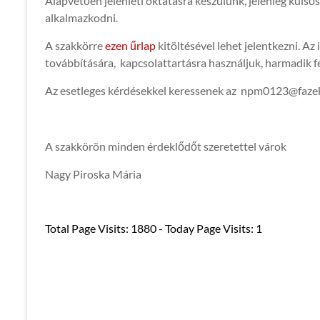
Alapvetően jelenléti oktatásra készülünk, jelenleg külső
alkalmazkodni.
A szakkörre
ezen űrlap
kitöltésével lehet jelentkezni. A
továbbítására, kapcsolattartásra használjuk, harmadik f
Az esetleges kérdésekkel keressenek az npm0123@fazek
A szakkörön minden érdeklődőt szeretettel várok
Nagy Piroska Mária
Total Page Visits: 1880 - Today Page Visits: 1