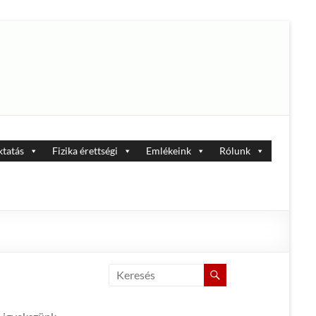
tatás
Fizika érettségi
Emlékeink
Rólunk