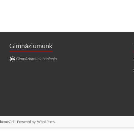
Gimnáziumunk
Gimnáziumunk honlapja
hemeGrill. Powered by:
WordPress
.