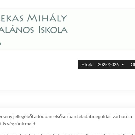
Hírek
2025/2026
Ok
erseny jellegéből adódóan elsősorban feladatmegoldás várható a
 is végzünk majd.