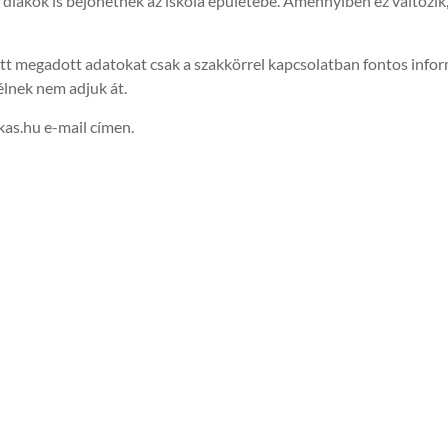
s diákok is bejöhetnek az iskola épületébe. Amennyiben ez változik
z itt megadott adatokat csak a szakkörrel kapcsolatban fontos info
élnek nem adjuk át.
as.hu e-mail címen.