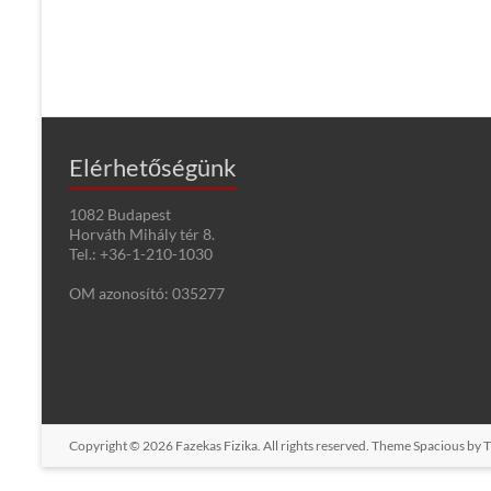
Elérhetőségünk
1082 Budapest
Horváth Mihály tér 8.
Tel.: +36-1-210-1030
OM azonosító: 035277
Copyright © 2026
Fazekas Fizika
. All rights reserved. Theme
Spacious
by T