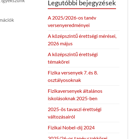
, igyekszünk
Legutóbbi bejegyzések
A 2025/2026-os tanév
rmációk
versenyeredményei
A középszintű érettségi mérései,
2026 május
A középszintű érettségi
témakörei
Fizika versenyek 7. és 8.
osztályosoknak
Fizikaversenyek általános
iskolásoknak 2025-ben
2025-ös tavaszi érettségi
változásairól
Fizikai Nobel-díj 2024
2025/26-os tanév szakkörei