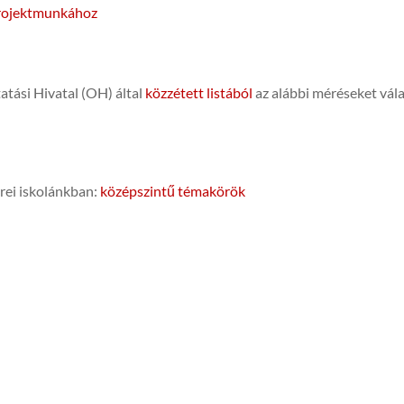
 projektmunkához
atási Hivatal (OH) által
közzétett listából
az alábbi méréseket vála
rei iskolánkban:
középszintű témakörök