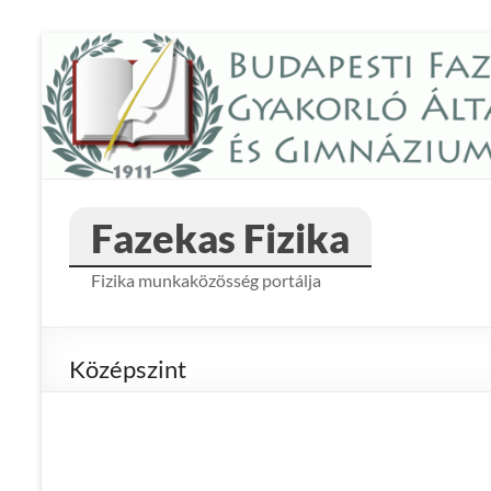
Skip
to
content
Fazekas Fizika
Fizika munkaközösség portálja
Középszint