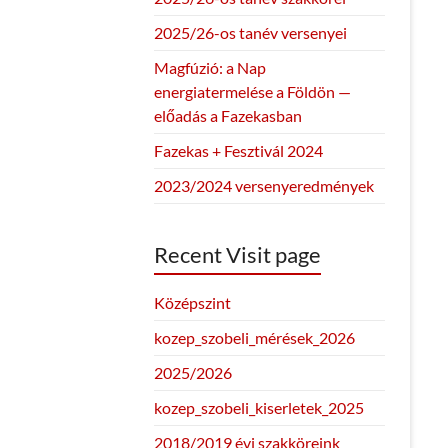
2025/26-os tanév versenyei
Magfúzió: a Nap
energiatermelése a Földön —
előadás a Fazekasban
Fazekas + Fesztivál 2024
2023/2024 versenyeredmények
Recent Visit page
Középszint
kozep_szobeli_mérések_2026
2025/2026
kozep_szobeli_kiserletek_2025
2018/2019 évi szakköreink