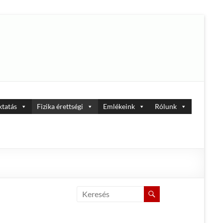
tatás
Fizika érettségi
Emlékeink
Rólunk