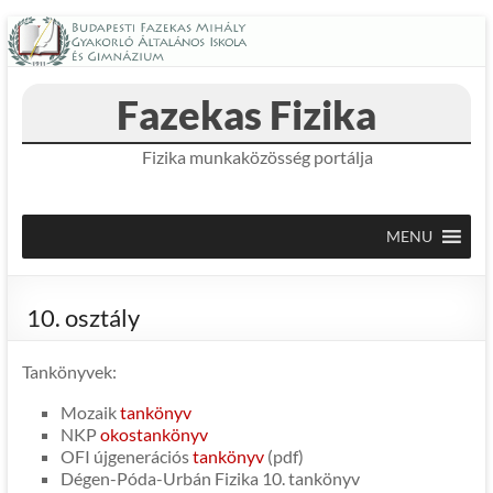
Skip
to
content
Fazekas Fizika
Fizika munkaközösség portálja
MENU
10. osztály
Tankönyvek:
Mozaik
tankönyv
NKP
okostankönyv
OFI újgenerációs
tankönyv
(pdf)
Dégen-Póda-Urbán Fizika 10. tankönyv