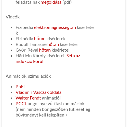
feladatainak
megoldása
(pdf)
Videók
Fizipédia
elektromágnességtan
kísérlete
k
Fizipédia
hőtan
kísérletek
Rudolf Tamásné
hőtan
kísérletei
Győri Révai
hőtan
kísérletei
Härtlein Károly kísérletei:
Séta az
indukció körül
Animációk, szimulációk
PhET
Vladimir Vasczak oldala
Walter Fendt
animációi
PCCL
angol nyelvű, flash animációk
(nem minden böngészőben fut, esetleg
bővítményt kell telepíteni)