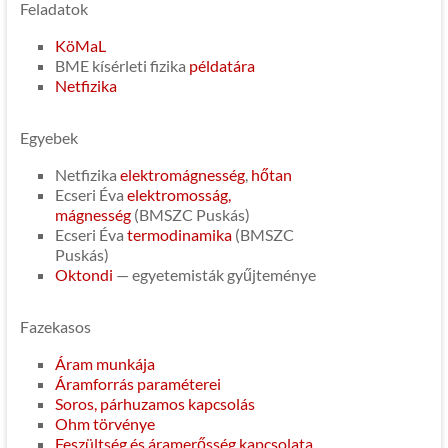
Feladatok
KöMaL
BME kísérleti fizika
példatára
Netfizika
Egyebek
Netfizika
elektromágnesség
,
hőtan
Ecseri Éva
elektromosság,
mágnesség
(
BMSZC Puskás)
Ecseri Éva
termodinamika
(
BMSZC
Puskás)
Oktondi
— egyetemisták gyűjteménye
Fazekasos
Áram munkája
Áramforrás paraméterei
Soros, párhuzamos kapcsolás
Ohm törvénye
Feszültség és áramerősség kapcsolata