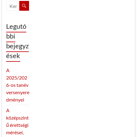
Legutó
bbi
bejegyz
ések
A
2025/202
6-os tanév
versenyere
dményei
A
középszint
ű érettségi
mérései,