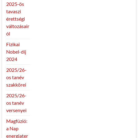
2025-ös
tavaszi
érettségi
változásair
ól
Fizikai
Nobel-díj
2024
2025/26-
os tanév
szakkörei
2025/26-
os tanév
versenyei
Magfúzió:
a Nap
energiater