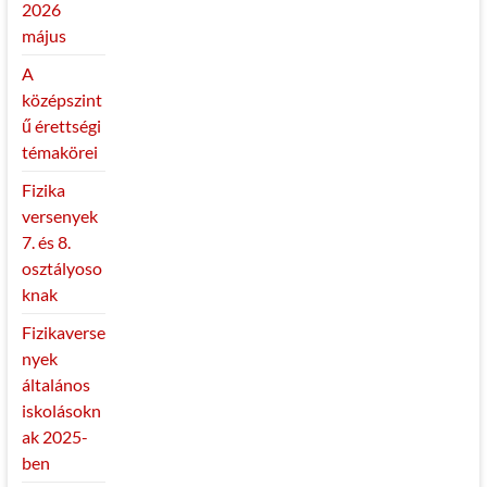
2026
május
A
középszint
ű érettségi
témakörei
Fizika
versenyek
7. és 8.
osztályoso
knak
Fizikaverse
nyek
általános
iskolásokn
ak 2025-
ben