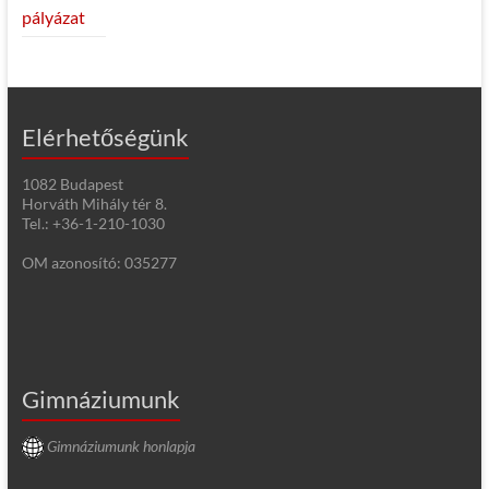
pályázat
Elérhetőségünk
1082 Budapest
Horváth Mihály tér 8.
Tel.: +36-1-210-1030
OM azonosító: 035277
Gimnáziumunk
Gimnáziumunk honlapja