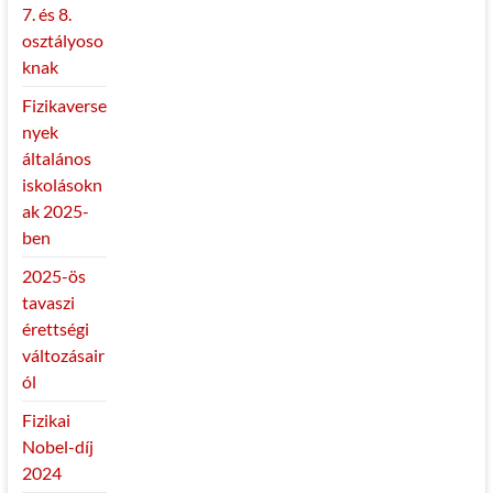
7. és 8.
osztályoso
knak
Fizikaverse
nyek
általános
iskolásokn
ak 2025-
ben
2025-ös
tavaszi
érettségi
változásair
ól
Fizikai
Nobel-díj
2024