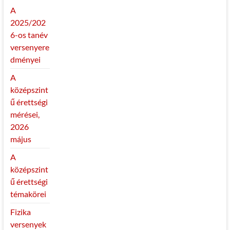
A
2025/202
6-os tanév
versenyere
dményei
A
középszint
ű érettségi
mérései,
2026
május
A
középszint
ű érettségi
témakörei
Fizika
versenyek