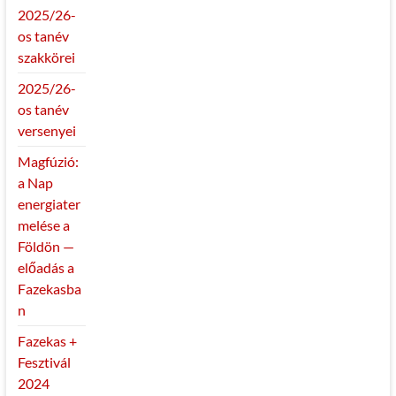
2025/26-
os tanév
szakkörei
2025/26-
os tanév
versenyei
Magfúzió:
a Nap
energiater
melése a
Földön —
előadás a
Fazekasba
n
Fazekas +
Fesztivál
2024