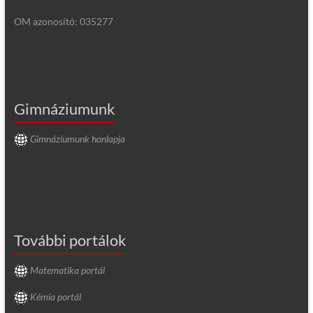
OM azonosító: 035277
Gimnáziumunk
Gimnáziumunk honlapja
További portálok
Matematika portál
Kémia portál