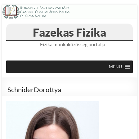
Skip
to
content
Fazekas Fizika
Fizika munkaközösség portálja
MENU
SchniderDorottya