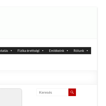
tatás
Fizika érettségi
Emlékeink
Rólunk