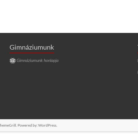
Gimnáziumunk
Gimnáziumunk honlapja
hemeGrill. Powered by:
WordPress
.