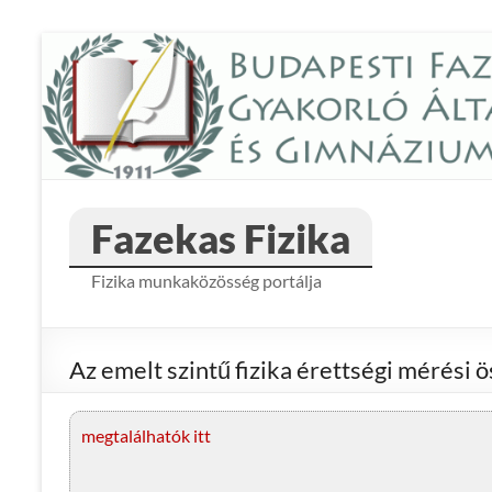
Skip
to
content
Fazekas Fizika
Fizika munkaközösség portálja
Az emelt szintű fizika érettségi mérési ö
megtalálhatók itt