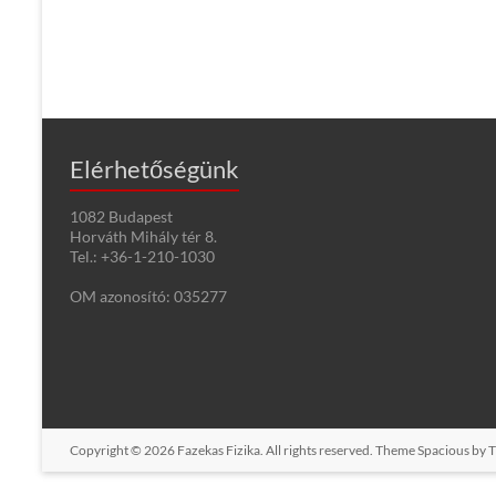
Elérhetőségünk
1082 Budapest
Horváth Mihály tér 8.
Tel.: +36-1-210-1030
OM azonosító: 035277
Copyright © 2026
Fazekas Fizika
. All rights reserved. Theme
Spacious
by T