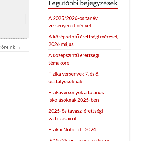
Legutóbbi bejegyzések
A 2025/2026-os tanév
versenyeredményei
A középszintű érettségi mérései,
2026 május
köreink
→
A középszintű érettségi
témakörei
Fizika versenyek 7. és 8.
osztályosoknak
Fizikaversenyek általános
iskolásoknak 2025-ben
2025-ös tavaszi érettségi
változásairól
Fizikai Nobel-díj 2024
2025/26-os tanév szakkörei