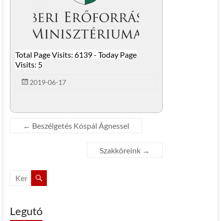
Total Page Visits: 6139 - Today Page
Visits: 5
2019-06-17
←
Beszélgetés Kóspál Ágnessel
Szakköreink
→
Legutó