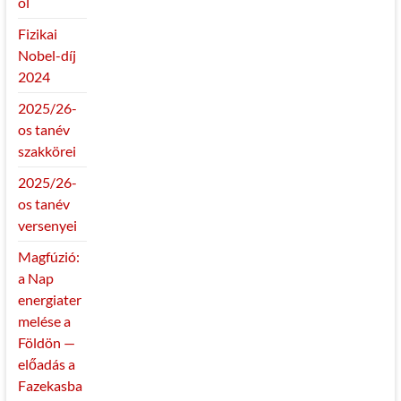
ól
Fizikai
Nobel-díj
2024
2025/26-
os tanév
szakkörei
2025/26-
os tanév
versenyei
Magfúzió:
a Nap
energiater
melése a
Földön —
előadás a
Fazekasba