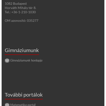
1082 Budapest
Horváth Mihály tér 8.
Tel.: +36-1-210-1030
OM azonosító: 035277
Gimnáziumunk
Gimnáziumunk honlapja
További portálok
Matematika portál