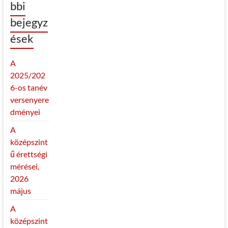
bbi
bejegyz
ések
A
2025/202
6-os tanév
versenyere
dményei
A
középszint
ű érettségi
mérései,
2026
május
A
középszint