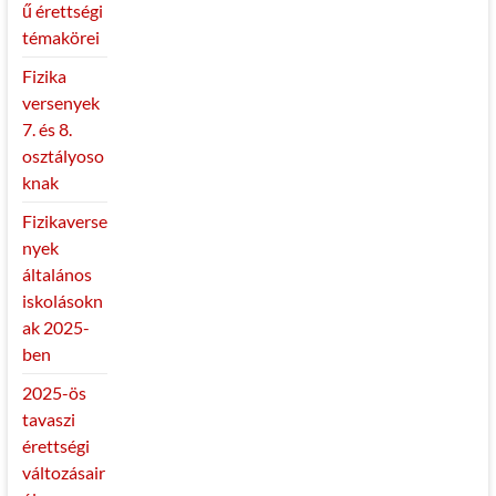
ű érettségi
témakörei
Fizika
versenyek
7. és 8.
osztályoso
knak
Fizikaverse
nyek
általános
iskolásokn
ak 2025-
ben
2025-ös
tavaszi
érettségi
változásair