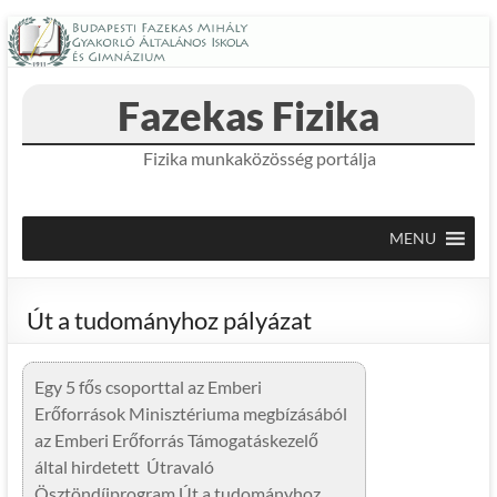
Skip
to
content
Fazekas Fizika
Fizika munkaközösség portálja
MENU
Út a tudományhoz pályázat
Egy 5 fős csoporttal az Emberi
Erőforrások Minisztériuma megbízásából
az Emberi Erőforrás Támogatáskezelő
által hirdetett Útravaló
Ösztöndíjprogram Út a tudományhoz